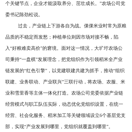
个关键节点，企业才能汲取养分、茁壮成长。
”
农场公司党
委书记陈劲松说。
过去，产业链上下游各自为战。倮倮米业时常为原粮
品质的不稳定而发愁；种植单位则因市场对接不畅，陷
入
“
好粮难卖高价
”
的窘境。面对这一情况，大圹圩农场公
司秉持
“
一盘棋
”
发展理念，把
党组织作为引领稻米全产业
链发展的
“
红色引擎
”
，
以党建联建共建为抓手，推动
“
组织
联建、
业务
联动、产业联兴
”
三联行动，将农场、农服、米
业和雪里香等主体一体化打造。农场公司党委依据产业链
经营模式与职工队伍实际，动态优化党组织设置，在统一
经营、社会化服务、稻米加工等关键领域设立
6
个基层党支
部，实现
“
产业发展到哪里，党组织就覆盖到哪里
”
。