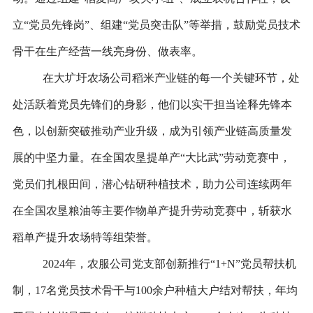
立
“
党员先锋岗
”
、组建
“
党员突击队
”
等举措，鼓励党员技术
骨干在生产经营一线亮身份、做表率。
在大圹圩农场公司稻米产业链的每一个关键环节，处
处活跃着党员先锋们的身影，他们以实干担当诠释先锋本
色，以创新突破推动产业升级，成为引领产业链高质量发
展的中坚力量。在全国农垦提单产
“
大比武
”
劳动竞赛中，
党员们扎根田间，潜心钻研种植技术，助力公司连续两年
在全国农垦粮油等主要作物单产提升劳动竞赛中，斩获水
稻单产提升农场特等组荣誉。
2024
年，
农服
公司党支部创新推行
“1+N”
党员帮扶机
制，
17
名党员技术骨干与
100
余户种植大户结对帮扶，年均