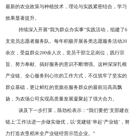
最新的农业政策与种植技术，理论与实践紧密结合，学习
效果显著提升。
持续深入开展
“
我为群众办实事
”
实践活动，组建了
6
支党员志愿者服务队。每年积极开展各类志愿服务活动
20
余次，受益群众
200
余人次，党员干部立足岗位，践行宗
旨、努力奉献、搞好服务的意识不断增强。这种深深扎根
产业链、全心服务到心坎的工作方式，不仅
筑牢了坚实的
群众基础，更让鲜红的党旗在服务群众的最前沿高高飘
扬，为农场公司实现高质量发展凝聚起了强大合力。
谈及下一步打算
，陈劲松表示：
“
我们
要把
‘支部建在
链上’工作法进一步做实做优，
以
‘
党建链
’
串起
‘
产业
链
’
，努
力打造农垦稻米全产业链经营示范企业。
”