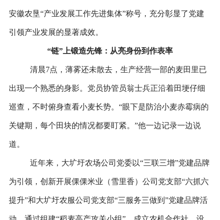
安徽农垦
“
产业发展工作先进集体
”
称号，
充分彰显了党建
引领产业发展的显著成效。
“链”上锻造先锋：从亮身份到作表率
清晨
7
点，
薄雾还未散去，生产经营一部的麦田里已
出现一个熟悉的身影。党员协管员翁士兵正沿着田埂仔细
巡查，不时俯身查看小麦长势。
“
眼下是防治小麦赤霉病的
关键期，每个田块的情况都要盯紧。
”
他一边记录一边说
道。
近年来，大圹圩
农场公司党委
以
“
三联三增
”
党建品牌
为引领，创新开展倮倮米业（雪里香）公司党支部
“
六抓六
提升
”
和大圹圩农服公司党支部
“
三服务三做到
”
党建品牌活
动。通过组建
“
稻麦高产攻关小组
”
、成立农机合作社，设