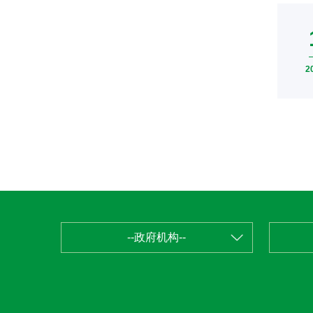
2
--政府机构--