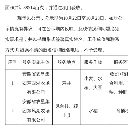
面积共计88514亩次，并通过项目验收。
现予以公示，公示期为
10
月
22
日至
10
月
28
日。如对公
示情况有异议，可在公示期内反映。反映情况和问题必须
实事求是，并以书面形式签署真实姓名、工作单位和联系
方式
;对线索不清的匿名信和匿名电话，不予受理。
序号
服务实施主体
服务地点
服务作物
服务环
安徽省农垦集
收割
+秸
小麦、水
1
团寿西湖农场
寿县
合利用、
稻、大豆
有限公司
秧、种肥
安徽省农垦集
凤台县、颍
2
团东风湖农场
水稻
育插
上县
有限公司