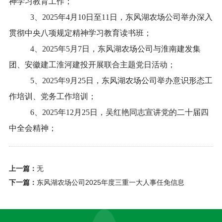
神学习教育工作
；
3、2025
年
4
月
10
日
至
11日，东风湖农场公司举办深入
贯彻中央八项规定精神学习教育读书班；
4
、
2025
年
5
月
7
日，东风湖农场公司与淮南建发集
团、安徽建工淮河建投开展联合主题党日活动；
5
、
2025
年
9
月
25
日，
东风湖农场
公司举办
意识形态工
作培训、党务工作培训
；
6
、
2025
年
12
月
25
日，
吴红艳
同志宣讲
党的二十届四
中全会精神；
上一篇：
无
下一篇：
东风湖农场公司2025年度三重一大人事任免信息