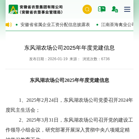
的公告
安徽省省属企业工资分配信息披露表
江南茶海禽业公司
东风湖农场公司2025年年度党建信息
发布日期：2026-01-19 来源： 浏览次数：6736
东风湖农场公司
2025年年度党建信息
1、
2025
年
2
月
24
日，
东风湖农场
公司
党委
召开
2024年
度民主生活会
；
2、2025
年
3
月
31
日，
东风湖农场
公司召开党的建设工
作领导小组会议，研究部署开展深入贯彻中央八项规定精